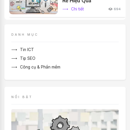
Rẻ Hiệu Quả
Chi tiết
694
DANH MỤC
Tin ICT
Tip SEO
Công cụ & Phần mềm
NỔI BẬT