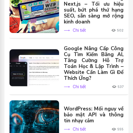
Next.js – Tối ưu hiệu
suất, bứt phá thứ hạng
SEO, sẵn sàng mở rộng
kinh doanh
Chi tiết
502
Google Nâng Cấp Công
Cụ Tìm Kiếm Bằng AI,
Tăng Cường Hỗ Trợ
Toán Học & Lập Trình –
Website Cần Làm Gì Để
Thích Ứng?
Chi tiết
537
WordPress: Mối nguy về
bảo mật API và thông
tin nhạy cảm
Chi tiết
555