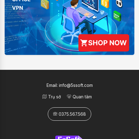
Email:
info@5ssoft.com
Trụ sở
Quan tâm
0375.567.568