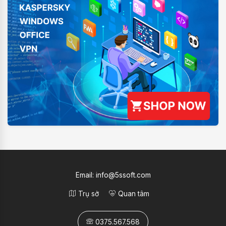
Email:
info@5ssoft.com
Trụ sở
Quan tâm
0375.567.568