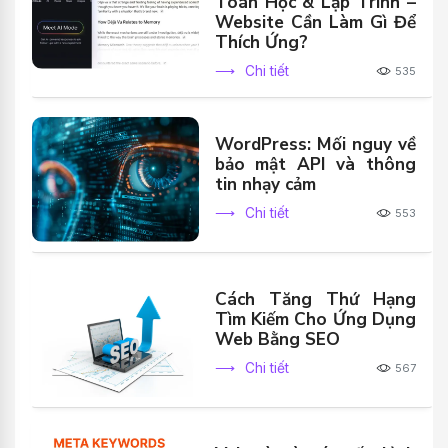
Toán Học & Lập Trình –
Website Cần Làm Gì Để
Thích Ứng?
Chi tiết
535
WordPress: Mối nguy về
bảo mật API và thông
tin nhạy cảm
Chi tiết
553
Cách Tăng Thứ Hạng
Tìm Kiếm Cho Ứng Dụng
Web Bằng SEO
Chi tiết
567