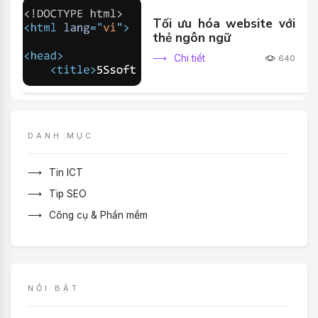
Tối ưu hóa website với
thẻ ngôn ngữ
Chi tiết
640
DANH MỤC
Tin ICT
Tip SEO
Công cụ & Phần mềm
NỔI BẬT