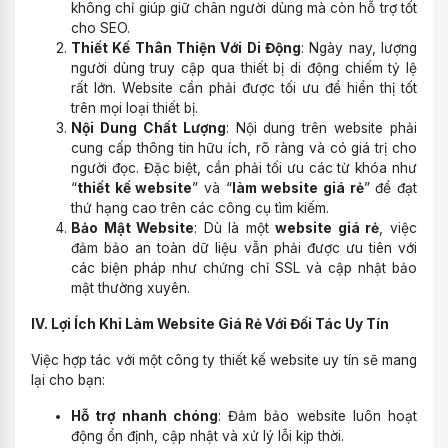
không chỉ giúp giữ chân người dùng mà còn hỗ trợ tốt
cho SEO.
Thiết Kế Thân Thiện Với Di Động
: Ngày nay, lượng
người dùng truy cập qua thiết bị di động chiếm tỷ lệ
rất lớn. Website cần phải được tối ưu để hiển thị tốt
trên mọi loại thiết bị.
Nội Dung Chất Lượng
: Nội dung trên website phải
cung cấp thông tin hữu ích, rõ ràng và có giá trị cho
người đọc. Đặc biệt, cần phải tối ưu các từ khóa như
“
thiết kế website
” và “
làm website giá rẻ
” để đạt
thứ hạng cao trên các công cụ tìm kiếm.
Bảo Mật Website
: Dù là một
website giá rẻ
, việc
đảm bảo an toàn dữ liệu vẫn phải được ưu tiên với
các biện pháp như chứng chỉ SSL và cập nhật bảo
mật thường xuyên.
IV. Lợi Ích Khi Làm Website Giá Rẻ Với Đối Tác Uy Tín
Việc hợp tác với một công ty thiết kế website uy tín sẽ mang
lại cho bạn:
Hỗ trợ nhanh chóng
: Đảm bảo website luôn hoạt
động ổn định, cập nhật và xử lý lỗi kịp thời.