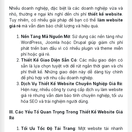
Nhiều doanh nghiệp, đặc biệt là các doanh nghiệp vừa và
nhỏ, thường e ngại khi nghĩ đến chi phí
thiết kế website
.
Tuy nhiên, có nhiều giải pháp để bạn có thể
làm website
giá rẻ
mà vẫn đảm bảo chất lượng và hiệu quả.
Nền Tảng Mã Nguồn Mở
: Sử dụng các nền tảng như
WordPress, Joomla hoặc Drupal giúp giảm chi phí
phát triển ban đầu vì có nhiều plugin và theme miễn
phí hoặc giá rẻ.
Thiết Kế Giao Diện Sẵn Có
: Các mẫu giao diện có
sẵn là lựa chọn tuyệt vời để rút ngắn thời gian và chi
phí thiết kế. Những giao diện này dễ dàng tùy chỉnh
để phù hợp với nhu cầu doanh nghiệp.
Dịch Vụ Thiết Kế Website Chuyên Nghiệp Giá Rẻ
:
Hiện nay, nhiều công ty cung cấp dịch vụ làm website
giá rẻ nhưng vẫn đảm bảo tính chuyên nghiệp, tối ưu
hóa SEO và trải nghiệm người dùng.
III. Các Yếu Tố Quan Trọng Trong Thiết Kế Website Giá
Rẻ
Tối Ưu Tốc Độ Tải Trang
: Một website tải nhanh